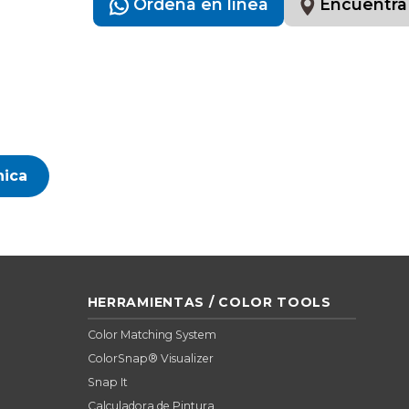
Ordena en línea
Encuentra
nica
HERRAMIENTAS / COLOR TOOLS
Color Matching System
ColorSnap® Visualizer
Snap It
Calculadora de Pintura