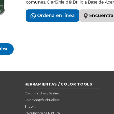
comunes. ClariShield® Brillo a Base de Acei
Ordena en línea
Encuentra
nica
HERRAMIENTAS / COLOR TOOLS
Color Matching System
ColorSnap® Visualizer
Snap It
Calculadora de Pintura