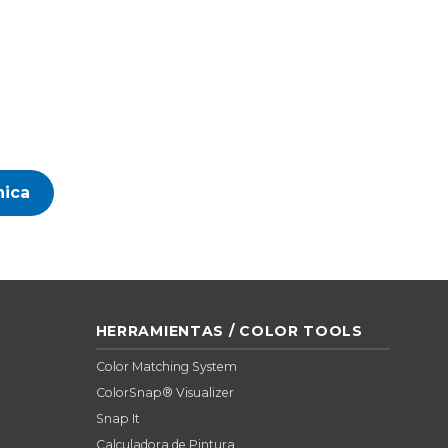
nica
HERRAMIENTAS / COLOR TOOLS
Color Matching System
ColorSnap® Visualizer
Snap It
Calculadora de Pintura