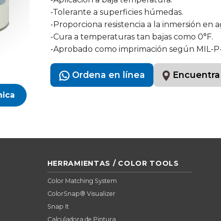
-Tolerante a superficies húmedas.
-Proporciona resistencia a la inmersión en 
-Cura a temperaturas tan bajas como 0°F.
-Aprobado como imprimación según MIL-P-23
Ordena en línea
Encuentra
nica
HERRAMIENTAS / COLOR TOOLS
Color Matching System
ColorSnap® Visualizer
Snap It
Calculadora de Pintura