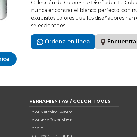
Colección de Colores de Diseñador. La Cole
nunca encontrar el blanco perfecto, con nu
exquisitos colores que los diseñadores han 
seleccionados.
Ordena en línea
Encuentra
nica
HERRAMIENTAS / COLOR TOOLS
Color Matching System
ColorSnap® Visualizer
Snap It
Calculadora de Pintura