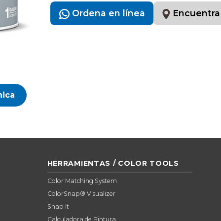
Ordena en línea
Encuentra
nica
HERRAMIENTAS / COLOR TOOLS
Color Matching System
ColorSnap® Visualizer
Snap It
Calculadora de Pintura