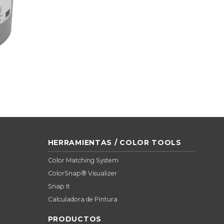
HERRAMIENTAS / COLOR TOOLS
Color Matching System
ColorSnap® Visualizer
Snap It
Calculadora de Pintura
PRODUCTOS